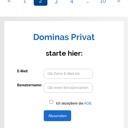
«
1
2
3
4
…
10
»
Dominas Privat
starte hier: