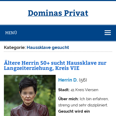
Zum
Inhalt
springen
Dominas Privat
MENÜ
Kategorie:
Haussklave gesucht
Ältere Herrin 50+ sucht Haussklave zur
Langzeiterziehung, Kreis VIE
Herrin D.
(56)
Stadt:
41 Kreis Viersen
Über mich:
Ich bin erfahren,
streng und sehr diszipliniert.
Gesucht wird ein